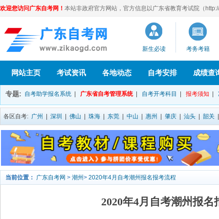
欢迎您访问广东自考网！
本站非政府官方网站，官方信息以广东省教育考试院（http://eea
新生必读
考务考籍
网站主页
考试资讯
各地动态
自考安排
成绩查
专题:
自考助学报名系统
|
广东省自考管理系统
|
自考开考科目
|
报考须知
|
各区自考:
广州
|
深圳
|
佛山
|
珠海
|
东莞
|
中山
|
惠州
|
肇庆
|
汕头
|
韶关
当前位置：
广东自考网
>
潮州
>
2020年4月自考潮州报名报考流程
2020年4月自考潮州报