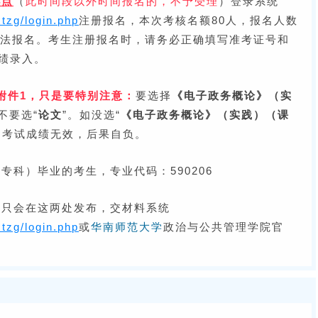
4点
（
此时间段以外时间报名的，不予受理
）登录系统
tzg/login.php
注册报名，
本次考核名额80人，报名人数
无法报名。考生注册报名时，请务必正确填写准考证号和
绩录入。
附件1，只是要特别注意：
要选择
《电子政务概论》（实
不要选“
论文
”。如没选“
《电子政务概论》（实践）（课
，考试成绩无效，后果自负。
专科）毕业的考生，专业代码：590206
知只会在这两处发布，交材料系统
tzg/login.php
或
华南师范大学
政治与公共管理学院官