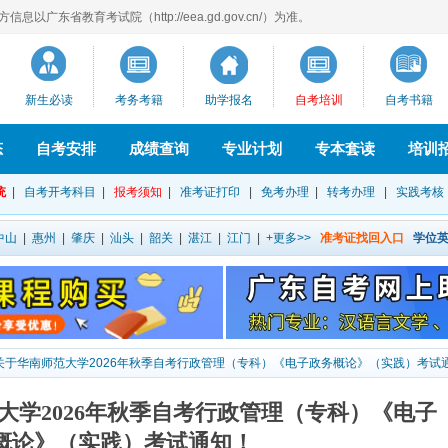
以广东省教育考试院（http://eea.gd.gov.cn/）为准。
新生必读
考务考籍
助学报名
自考培训
自考书籍
态
自考安排
成绩查询
专业计划
专本套读
培训
统
|
自考开考科目
|
报考须知
|
准考证打印
|
免考办理
|
转考办理
|
实践考核
中山
|
惠州
|
肇庆
|
汕头
|
韶关
|
湛江
|
江门
|
+更多>>
准考证找回入口
学位
]关于华南师范大学2026年秋季自考行政管理（专科）《电子政务概论》（实践）考试
范大学2026年秋季自考行政管理（专科）《电子
概论》（实践）考试通知！