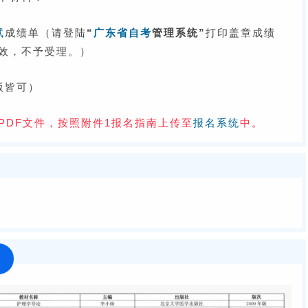
试
成绩单（
请登陆
“
广东省自考
管理系统”
打印盖章成绩
效，不予受理。
）
版皆可）
PDF文件，按照附件1报名指南上传至
报名系统
中。