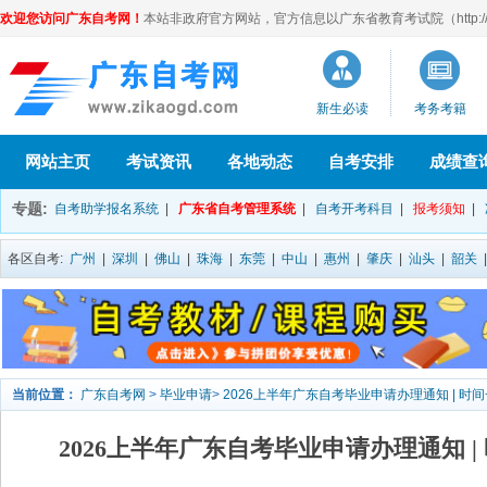
欢迎您访问广东自考网！
本站非政府官方网站，官方信息以广东省教育考试院（http://eea
新生必读
考务考籍
网站主页
考试资讯
各地动态
自考安排
成绩查
专题:
自考助学报名系统
|
广东省自考管理系统
|
自考开考科目
|
报考须知
|
各区自考:
广州
|
深圳
|
佛山
|
珠海
|
东莞
|
中山
|
惠州
|
肇庆
|
汕头
|
韶关
当前位置：
广东自考网
>
毕业申请
>
2026上半年广东自考毕业申请办理通知 | 时
2026上半年广东自考毕业申请办理通知 