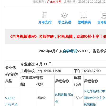
编辑整理：
广东自考网
发表时间：2026-01-10 15:23:32
开考安排
学位英语
教材购买
自考
《自考视频课程》名师讲解，轻松易懂，助您轻松上岸！低至
2026年4月广东
自学考试
550113 广告艺术
4 月 11 日
专业建设
专业代
主考学校
上午 9:00-11:30
下午 14:30-17:00
码/名称/
(专业课程
课程
课程
类型
课程名称
课程名称
组)
代码
代码
习近平新时代中
思想道德与法
15042
15040
国特色社会主义
550113
治
思想概论
广告艺术