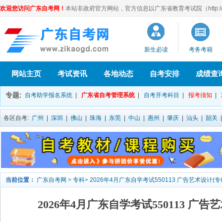
欢迎您访问广东自考网！
本站非政府官方网站，官方信息以广东省教育考试院（http://eea
新生必读
考务考籍
网站主页
考试资讯
各地动态
自考安排
成绩查
专题:
自考助学报名系统
|
广东省自考管理系统
|
自考开考科目
|
报考须知
|
各区自考:
广州
|
深圳
|
佛山
|
珠海
|
东莞
|
中山
|
惠州
|
肇庆
|
汕头
|
韶关
当前位置：
广东自考网
>
专科
>
2026年4月广东自学考试550113 广告艺术设计(
2026年4月广东自学考试550113 广