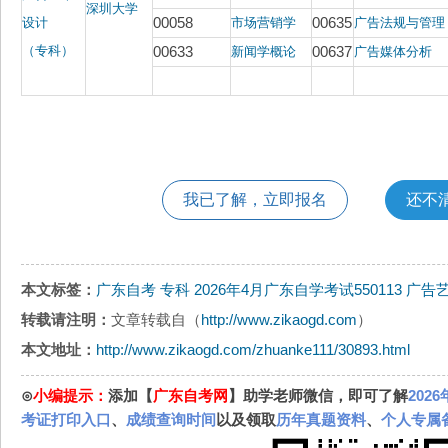
深圳大学
00058
00635
设计
市场营销学
广告法规与管理
（专科）
00633
00637
新闻学概论
广告媒体分析
我已了解，立即报名
还不
本文标签：
广东自考
专科
2026年4月广东自学考试550113 广
转载请注明：
文章转载自（
http://www.zikaogd.com
）
本文地址：
http://www.zikaogd.com/zhuanke111/30893.html
⊙
小编提示：
添加【
广东自考网
】助学老师微信，即可了解
202
考证打印入口
、
成绩查询时间
以及领取
历年真题资料
、
个人专属