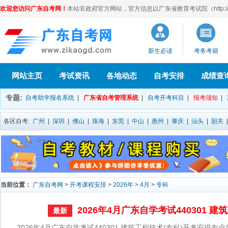
欢迎您访问广东自考网！
本站非政府官方网站，官方信息以广东省教育考试院（http://eea
新生必读
考务考籍
网站主页
考试资讯
各地动态
自考安排
成绩查
专题:
自考助学报名系统
|
广东省自考管理系统
|
自考开考科目
|
报考须知
|
各区自考:
广州
|
深圳
|
佛山
|
珠海
|
东莞
|
中山
|
惠州
|
肇庆
|
汕头
|
韶关
当前位置：
广东自考网
>
开考课程安排
>
2026年
>
4月
>
专科
2026年4月广东自学考试440301 
最新
2026年4月广东自学考试440301 建筑工程技术(专科)开考安排专业类