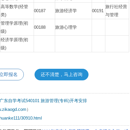
高等数学(经管
旅行社经营
00187
旅游经济学
00191
类)
与管理
管理学原理(初
00188
旅游心理学
级)
经济学原理(初
级)
立即报名
还不清楚，马上咨询
月广东自学考试540101 旅游管理(专科)开考安排
w.zikaogd.com
）
zhuanke111/30910.html