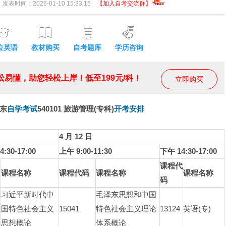
发表时间：2026-01-10 15:33:15
【加入自考交流群】
位英语
教材购买
自考题库
学历咨询
易懂，助您轻松上岸！低至199元/科！
立即购买
广东
自学考试
540101 旅游管理(专科)
开考安排
4 月 12 日
:30-17:00
上午 9:00-11:30
下午 14:30-17:00
课程代
课程名称
课程代码
课程名称
课程名称
码
习近平新时代中
毛泽东思想和中国
国特色社会主义
15041
特色社会主义理论
13124
英语(专)
思想概论
体系概论