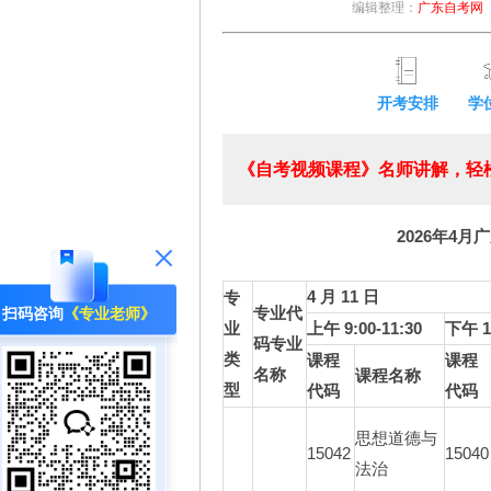
编辑整理：
广东自考网
开考安排
学
《自考视频课程》名师讲解，轻松
2026年4月
4 月 11 日
专
专业代
扫码咨询
《专业老师》
业
上午 9:00-11:30
下午 14
码专业
类
课程
课程
名称
课程名称
型
代码
代码
思想道德与
15042
15040
法治