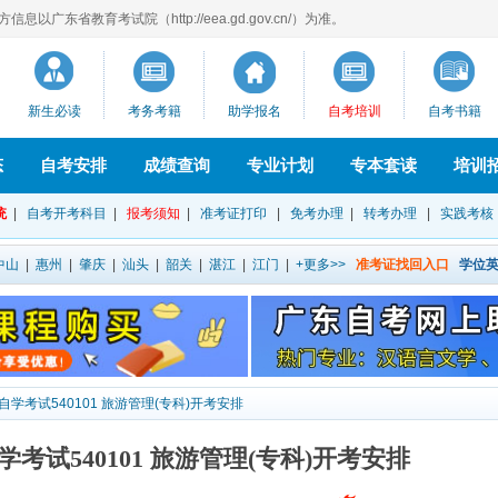
以广东省教育考试院（http://eea.gd.gov.cn/）为准。
新生必读
考务考籍
助学报名
自考培训
自考书籍
态
自考安排
成绩查询
专业计划
专本套读
培训
统
|
自考开考科目
|
报考须知
|
准考证打印
|
免考办理
|
转考办理
|
实践考核
中山
|
惠州
|
肇庆
|
汕头
|
韶关
|
湛江
|
江门
|
+更多>>
准考证找回入口
学位
东自学考试540101 旅游管理(专科)开考安排
学考试540101 旅游管理(专科)开考安排