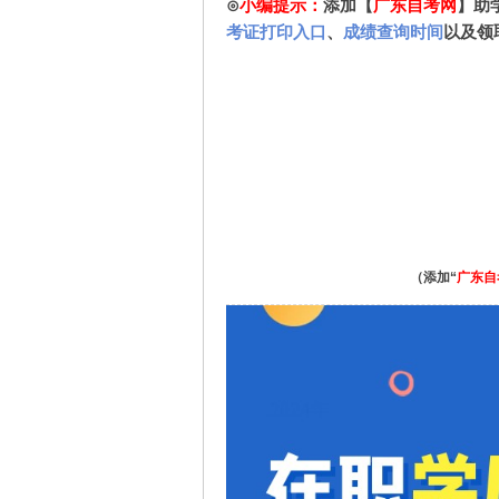
⊙
小编提示：
添加【
广东自考网
】助
考证打印入口
、
成绩查询时间
以及领
（添加“
广东自