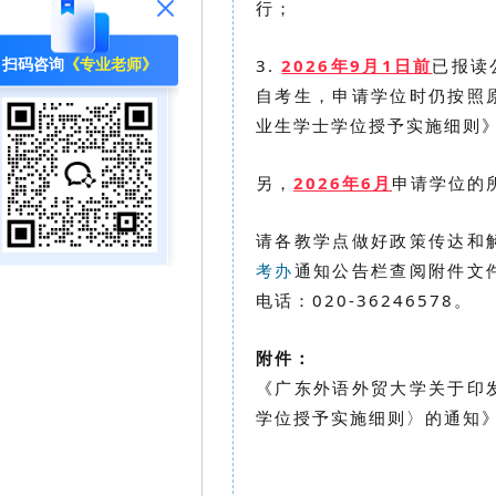
行；
3.
2026年9月1日前
已报读
扫码咨询
《专业老师》
自考生，申请学位时仍按照
业生学士学位授予实施细则》
另，
2026年6月
申请学位的
请各教学点做好政策传达和
考办
通知公告栏查阅附件文
电话：020-36246578。
附件：
《广东外语外贸大学关于印
学位授予实施细则〉的通知》