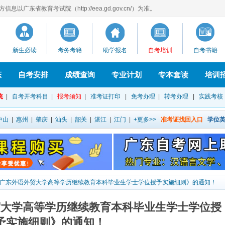
以广东省教育考试院（http://eea.gd.gov.cn/）为准。
新生必读
考务考籍
助学报名
自考培训
自考书籍
态
自考安排
成绩查询
专业计划
专本套读
培训
统
|
自考开考科目
|
报考须知
|
准考证打印
|
免考办理
|
转考办理
|
实践考核
中山
|
惠州
|
肇庆
|
汕头
|
韶关
|
湛江
|
江门
|
+更多>>
准考证找回入口
学位
广东外语外贸大学高等学历继续教育本科毕业生学士学位授予实施细则》的通知！
贸大学高等学历继续教育本科毕业生学士学位授
予实施细则》的通知！