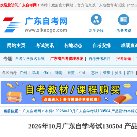
欢迎您访问广东自考网！
本站非政府官方网站，官方信息以广东省教育考试院（http://eea
新生必读
考务考籍
网站主页
考试资讯
各地动态
自考安排
成绩查
专题:
自考助学报名系统
|
广东省自考管理系统
|
自考开考科目
|
报考须知
|
各区自考:
广州
|
深圳
|
佛山
|
珠海
|
东莞
|
中山
|
惠州
|
肇庆
|
汕头
|
韶关
当前位置：
广东自考网
>
本科
>
2026年10月广东自学考试130504 产品设计(本科
2026年10月广东自学考试130504 