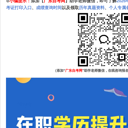
⊙
小编提示：
添加【
广东自考网
】助学老师微信，即可了解
202
考证打印入口
、
成绩查询时间
以及领取
历年真题资料
、
个人专属
（添加“
广东自考网
”助学老师微信，在线咨询报