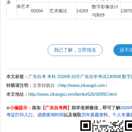
本
体艺术
数字影像设计
00504
艺术概论
14269
1387
与制作
我已了解，立即报名
还不
本文标签：
广东自考
本科
2026年10月广东自学考试130508 
转载请注明：
文章转载自（
http://www.zikaogd.com
）
本文地址：
http://www.zikaogd.com/benke526/30992.html
⊙
小编提示：
添加【
广东自考网
】助学老师微信，即可了解
202
考证打印入口
、
成绩查询时间
以及领取
历年真题资料
、
个人专属