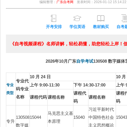
编辑整理：
广东自考网
发表时间：2026-01-12 15:14:22
开考安排
学位英语
教材购买
自考
《自考视频课程》名师讲解，轻松易懂，助您轻松上岸！低至
2026年10月广东
自学考试
130508 数字媒体
10 月 24 日
10 月
专业代
上午 9:00-11:30
下午 14:30-17:00
上午 9
专业
码专业
类型
课程代
课程
名称
课程代码
课程名称
课程名称
码
码
习近平新时代
马克思主义基
130508
15044
15040
中国特色社会
1504
专升
本原理
数字媒
主义思想概论