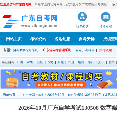
欢迎您访问广东自考网！
本站非政府官方网站，官方信息以广东省教育考试院（http://eea
新生必读
考务考籍
网站主页
考试资讯
各地动态
自考安排
成绩查
专题:
自考助学报名系统
|
广东省自考管理系统
|
自考开考科目
|
报考须知
|
各区自考:
广州
|
深圳
|
佛山
|
珠海
|
东莞
|
中山
|
惠州
|
肇庆
|
汕头
|
韶关
当前位置：
广东自考网
>
本科
>
2026年10月广东自学考试130508 数字媒体艺术
2026年10月广东自学考试130508 数