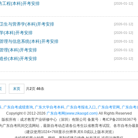
消防工程(本科)开考安排
[2026-01-12]
食品卫生与营养学(本科)开考安排
[2026-01-12]
理学(本科)开考安排
[2026-01-12]
信息管理与信息系统(本科)开考安排
[2026-01-12]
程管理(本科)开考安排
[2026-01-12]
程造价(本科)开考安排
[2026-01-12]
页
末页
共
2
页
46
条
科
,
广东自考成绩查询
,
广东大学自考本科
,
广东自考报名入口
,
广东自考官网
,
广东自考
Copyright © 2012-
2026
广东自考网(www.zikaogd.com)
All Rights Reserved
版权所有：成才教育产业研修中心（深圳）有限公司 备案号：粤ICP备20036367号
为广东自考民间交流网站，最新自考动态请各位考生以省教育考试院、各市自考办最
（建议使用1024×768显示分辨率,IE6.0或以上版本浏览）