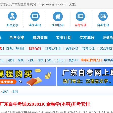
以广东省教育考试院（http://eea.gd.gov.cn/）为准。
新生必读
考务考籍
助学报名
自考培训
自考书籍
态
自考安排
成绩查询
专业计划
专本套读
培训
统
|
自考开考科目
|
报考须知
|
准考证打印
|
免考办理
|
转考办理
|
实践考核
中山
|
惠州
|
肇庆
|
汕头
|
韶关
|
湛江
|
江门
|
+更多>>
准考证找回入口
学位
>
10月
>
本科
月广东自学考试020301K 金融学(本科)开考安排
 金融学(本科)开考安排专业类型专业代码专业名称10 月 24 日10 月 25 日