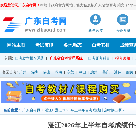
欢迎您访问广东自考网！
本站非政府官方网站，官方信息以广东省教育考试院（http://eea
新生必读
考务考籍
网站主页
考试资讯
各地动态
自考安排
成绩查
专题:
自考助学报名系统
|
广东省自考管理系统
|
自考开考科目
|
报考须知
|
各区自考:
广州
|
深圳
|
佛山
|
珠海
|
东莞
|
中山
|
惠州
|
肇庆
|
汕头
|
韶关
当前位置：
广东自考网
>
湛江
>
湛江2026年上半年自考成绩什么时候出啊？
湛江2026年上半年自考成绩