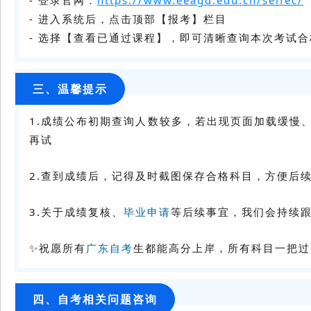
- 登录官网：
https://www.eeagd.edu.cn/selfec/
- 进入系统后，点击顶部【报考】栏目
- 选择【查看已通过课程】，即可清晰查询本次考试
三、温馨提示
1.成绩公布初期查询人数较多，若出现页面加载缓慢
再试
2.查到成绩后，记得及时截图保存合格科目，方便后
3.关于成绩复核、
毕业申请
等后续事宜，我们会持续
✨祝愿所有
广东自考
生都能高分上岸，所有科目一把过
四、自考相关问题咨询