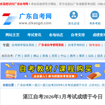
欢迎您访问广东自考网！
本站非政府官方网站，官方信息以广东省教育考试院（http://eea
新生必读
考务考籍
网站主页
考试资讯
各地动态
自考安排
成绩查
专题:
自考助学报名系统
|
广东省自考管理系统
|
自考开考科目
|
报考须知
|
各区自考:
广州
|
深圳
|
佛山
|
珠海
|
东莞
|
中山
|
惠州
|
肇庆
|
汕头
|
韶关
当前位置：
广东自考网
>
湛江
>
湛江自考2026年1月考试成绩于今日（2月4日）
湛江自考2026年1月考试成绩于今日