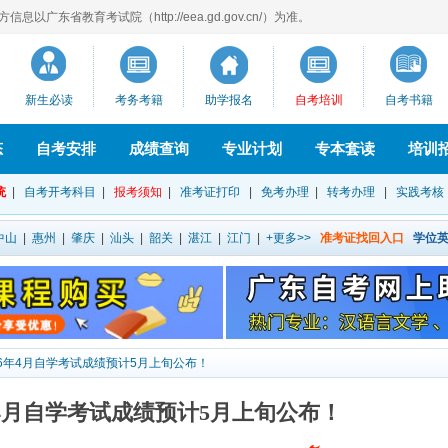
以广东省教育考试院（http://eea.gd.gov.cn/）为准。
新生必读
考务考籍
助学报名
自考培训
自考书籍
态
自考安排
成绩查询
专业计划
专本套读
培训
统
|
自考开考科目
|
报考须知
|
准考证打印
|
免考办理
|
转考办理
|
实践考核
中山
|
惠州
|
肇庆
|
汕头
|
韶关
|
湛江
|
江门
|
+更多>>
准考证找回入口
学位
26年4月自学考试成绩预计5月上旬公布！
年4月自学考试成绩预计5月上旬公布！