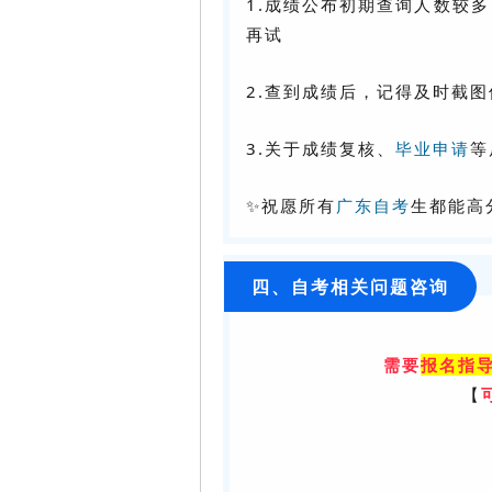
1.成绩公布初期查询人数较
再试
2.查到成绩后，记得及时截
3.关于成绩复核、
毕业申请
等
✨祝愿所有
广东自考
生都能高
四、自考相关问题咨询
需要
报名指导
【