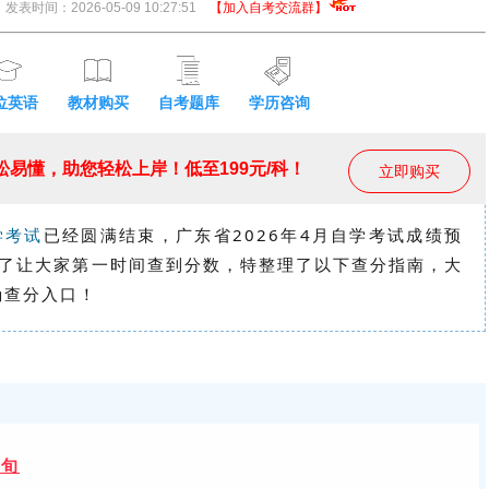
发表时间：2026-05-09 10:27:51
【加入自考交流群】
位英语
教材购买
自考题库
学历咨询
易懂，助您轻松上岸！低至199元/科！
立即购买
学考试
已经圆满结束，广东省2026年4月自学考试成绩预
了让大家第一时间查到分数，特整理了以下查分指南，大
确
查分入口！
上旬