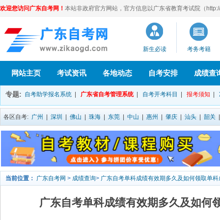
欢迎您访问广东自考网！
本站非政府官方网站，官方信息以广东省教育考试院（http://eea
新生必读
考务考籍
网站主页
考试资讯
各地动态
自考安排
成绩查
专题:
自考助学报名系统
|
广东省自考管理系统
|
自考开考科目
|
报考须知
|
各区自考:
广州
|
深圳
|
佛山
|
珠海
|
东莞
|
中山
|
惠州
|
肇庆
|
汕头
|
韶关
当前位置：
广东自考网
>
成绩查询
>
广东自考单科成绩有效期多久及如何领取单科
广东自考单科成绩有效期多久及如何