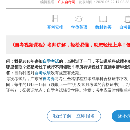
编辑整理：
广东自考网
发表时间：2020-05-22 17:03:38
开考安排
学位英语
教材购买
自考
《自考视频课程》名师讲解，轻松易懂，助您轻松上岸！低至
问：我是2010年参加
自学考试
的，当时过了一门，不知道单科成绩有
哪里领取？还是考过了就行不用领取？等所有课程过了直接申请毕业
答：
目前我省对
自考成绩
没有规定有效期。
每次考试后，广东省
自考办
将考生合格课程打印成单科合格证书下发
间：每年的1月5～15日（领取上一年7月及10月考试的合格证书），7
证书）；②领证地点：自学考试辅导学院。注意：考生应及时领取单
我已了解，立即报名
还不