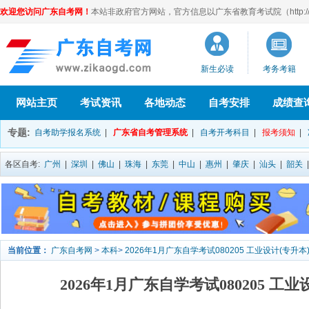
欢迎您访问广东自考网！
本站非政府官方网站，官方信息以广东省教育考试院（http://eea
新生必读
考务考籍
网站主页
考试资讯
各地动态
自考安排
成绩查
专题:
自考助学报名系统
|
广东省自考管理系统
|
自考开考科目
|
报考须知
|
各区自考:
广州
|
深圳
|
佛山
|
珠海
|
东莞
|
中山
|
惠州
|
肇庆
|
汕头
|
韶关
当前位置：
广东自考网
>
本科
>
2026年1月广东自学考试080205 工业设计(专升
2026年1月广东自学考试080205 工