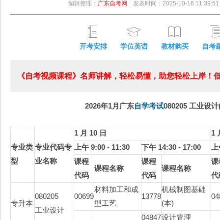
编辑整理：
广东自考网
发表时间：2025-10-16 11:39:51
开考安排
学位英语
教材购买
自考
《自考视频课程》名师讲解，轻松易懂，助您轻松上岸！低至
2026年1月广东
自学考试
080205 工业设计
1 月 10 日
1 
专业类
专业代码专
上午 9:00 - 11:30
下午 14:30 - 17:00
上午
型
业名称
课程
课程
课
课程名称
课程名称
代码
代码
代
材料加工和成
机械制图基础
080205
00699
13778
04
专升本
型工艺
(本)
工业设计
04847
设计管理