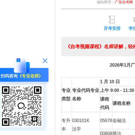
编辑整理：
广东自考网
开考安排
学
《自考视频课程》名师讲解，轻松
2026年1月
扫码咨询
《专业老师》
1 月 10 日
专业
专业代码专业
上午 9:00 - 11:30
类型
名称
课程
课程名称
代码
专升
030101K
05678
金融法
本
法学
00808
商法