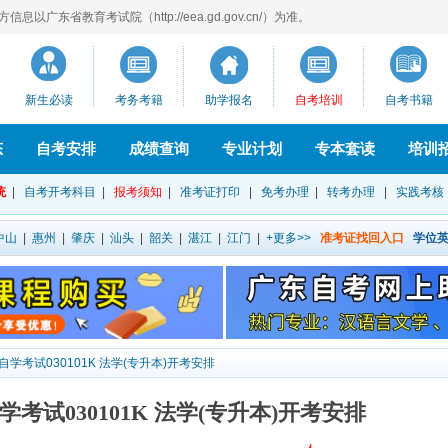
以广东省教育考试院（http://eea.gd.gov.cn/）为准。
新生必读
考务考籍
助学报名
自考培训
自考书籍
态
自考安排
成绩查询
专业计划
专本套读
培训
统
|
自考开考科目
|
报考须知
|
准考证打印
|
免考办理
|
转考办理
|
实践考核
中山
|
惠州
|
肇庆
|
汕头
|
韶关
|
湛江
|
江门
|
+更多>>
准考证找回入口
学位
自学考试030101K 法学(专升本)开考安排
自学考试030101K 法学(专升本)开考安排