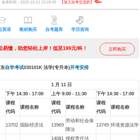
发表时间：2025-10-21 15:28:45
【加入自考交流群】
位英语
教材购买
自考题库
学历咨询
易懂，助您轻松上岸！低至199元/科！
立即购买
广东
自学考试
030101K 法学(专升本)
开考安排
1 月 11 日
下午 14:30 - 17:00
上午 9:00 - 11:30
下午 14:30 - 17:00
课程
课程
课程
课程名称
课程名称
课程名称
代码
代码
代码
劳动和社会保
13702
国际经济法
13969
13749
环境资源法学
障法
14081
侵权责任法