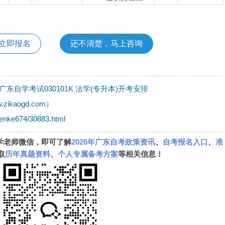
立即报名
还不清楚，马上咨询
月广东自学考试030101K 法学(专升本)开考安排
w.zikaogd.com
）
benke674/30883.html
学老师微信，即可了解
2026年广东自考政策资讯
、
自考报名入口
、
准
取
历年真题资料
、
个人专属备考方案
等相关信息！