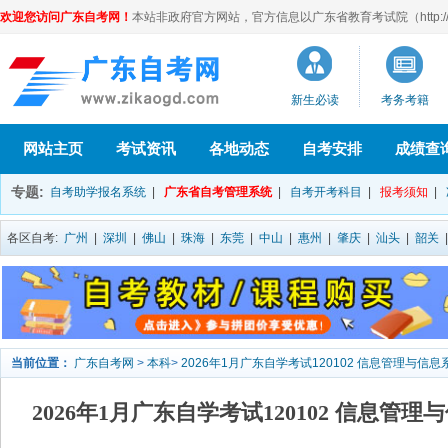
欢迎您访问广东自考网！
本站非政府官方网站，官方信息以广东省教育考试院（http://eea
新生必读
考务考籍
网站主页
考试资讯
各地动态
自考安排
成绩查
专题:
自考助学报名系统
|
广东省自考管理系统
|
自考开考科目
|
报考须知
|
各区自考:
广州
|
深圳
|
佛山
|
珠海
|
东莞
|
中山
|
惠州
|
肇庆
|
汕头
|
韶关
当前位置：
广东自考网
>
本科
>
2026年1月广东自学考试120102 信息管理与信
2026年1月广东自学考试120102 信息管