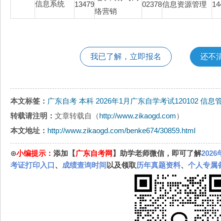
信息系统
13479
02378
信息资源管理
14
络营销
我已了解，立即报名
还不
本文标签：
广东自考
本科
2026年1月广东自学考试120102 
转载请注明：
文章转载自（
http://www.zikaogd.com
）
本文地址：
http://www.zikaogd.com/benke674/30859.html
⊙
小编提示：
添加【
广东自考网
】助学老师微信，即可了解
202
考证打印入口
、
成绩查询时间
以及领取
历年真题资料
、
个人专属