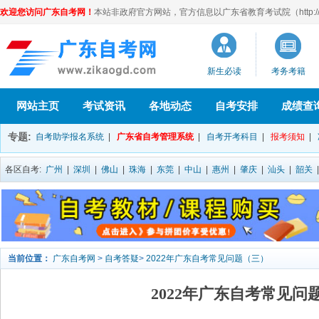
欢迎您访问广东自考网！
本站非政府官方网站，官方信息以广东省教育考试院（http://eea
新生必读
考务考籍
网站主页
考试资讯
各地动态
自考安排
成绩查
专题:
自考助学报名系统
|
广东省自考管理系统
|
自考开考科目
|
报考须知
|
各区自考:
广州
|
深圳
|
佛山
|
珠海
|
东莞
|
中山
|
惠州
|
肇庆
|
汕头
|
韶关
当前位置：
广东自考网
>
自考答疑
>
2022年广东自考常见问题（三）
2022年广东自考常见问