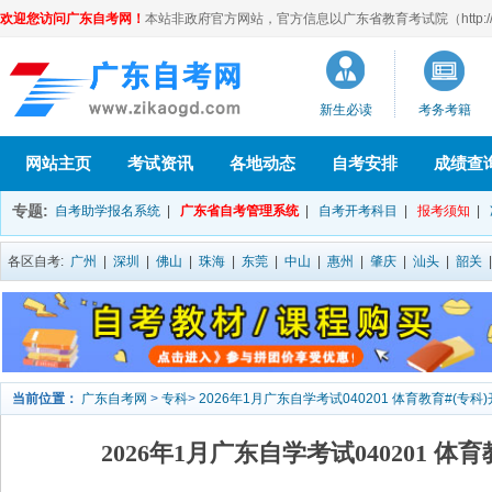
欢迎您访问广东自考网！
本站非政府官方网站，官方信息以广东省教育考试院（http://eea
新生必读
考务考籍
网站主页
考试资讯
各地动态
自考安排
成绩查
专题:
自考助学报名系统
|
广东省自考管理系统
|
自考开考科目
|
报考须知
|
各区自考:
广州
|
深圳
|
佛山
|
珠海
|
东莞
|
中山
|
惠州
|
肇庆
|
汕头
|
韶关
当前位置：
广东自考网
>
专科
>
2026年1月广东自学考试040201 体育教育#(专科
2026年1月广东自学考试040201 体