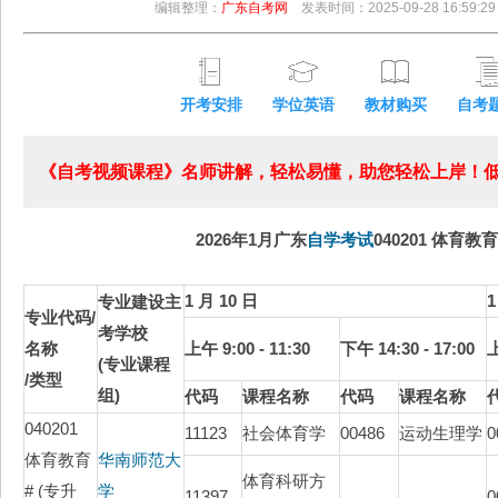
编辑整理：
广东自考网
发表时间：2025-09-28 16:59:29
开考安排
学位英语
教材购买
自考
《自考视频课程》名师讲解，轻松易懂，助您轻松上岸！低至
2026年1月广东
自学考试
040201 体育教育
1 月 10 日
1
专业建设主
专业代码/
考学校
名称
上午 9:00 - 11:30
下午 14:30 - 17:00
上
(专业课程
/类型
组)
代码
课程名称
代码
课程名称
040201
11123
社会体育学
00486
运动生理学
0
体育教育
华南师范大
体育科研方
# (专升
学
11397
0