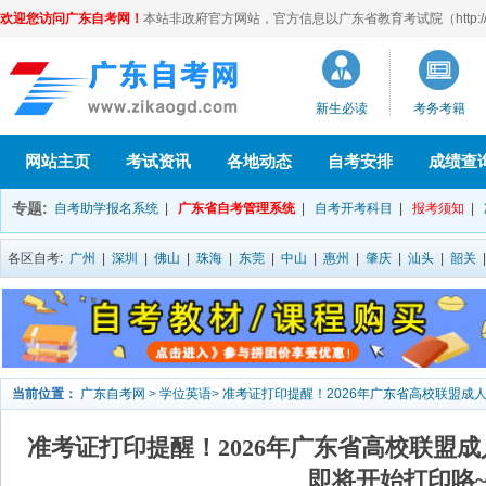
欢迎您访问广东自考网！
本站非政府官方网站，官方信息以广东省教育考试院（http://eea
新生必读
考务考籍
网站主页
考试资讯
各地动态
自考安排
成绩查
专题:
自考助学报名系统
|
广东省自考管理系统
|
自考开考科目
|
报考须知
|
各区自考:
广州
|
深圳
|
佛山
|
珠海
|
东莞
|
中山
|
惠州
|
肇庆
|
汕头
|
韶关
当前位置：
广东自考网
>
学位英语
>
准考证打印提醒！2026年广东省高校联盟成
准考证打印提醒！2026年广东省高校联盟
即将开始打印咯