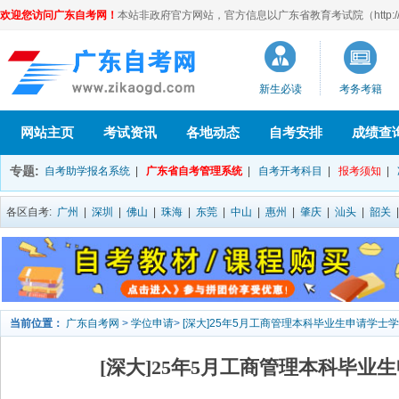
欢迎您访问广东自考网！
本站非政府官方网站，官方信息以广东省教育考试院（http://eea
新生必读
考务考籍
网站主页
考试资讯
各地动态
自考安排
成绩查
专题:
自考助学报名系统
|
广东省自考管理系统
|
自考开考科目
|
报考须知
|
各区自考:
广州
|
深圳
|
佛山
|
珠海
|
东莞
|
中山
|
惠州
|
肇庆
|
汕头
|
韶关
当前位置：
广东自考网
>
学位申请
>
[深大]25年5月工商管理本科毕业生申请学士
[深大]25年5月工商管理本科毕业