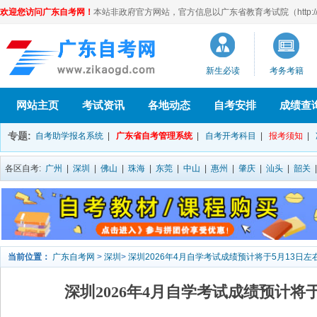
欢迎您访问广东自考网！
本站非政府官方网站，官方信息以广东省教育考试院（http://eea
新生必读
考务考籍
网站主页
考试资讯
各地动态
自考安排
成绩查
专题:
自考助学报名系统
|
广东省自考管理系统
|
自考开考科目
|
报考须知
|
各区自考:
广州
|
深圳
|
佛山
|
珠海
|
东莞
|
中山
|
惠州
|
肇庆
|
汕头
|
韶关
当前位置：
广东自考网
>
深圳
>
深圳2026年4月自学考试成绩预计将于5月13日左
深圳2026年4月自学考试成绩预计将