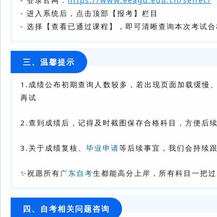
- 登录官网：
https://www.eeagd.edu.cn/selfec/
- 进入系统后，点击顶部【报考】栏目
- 选择【查看已通过课程】，即可清晰查询本次考试
三、温馨提示
1.成绩公布初期查询人数较多，若出现页面加载缓慢
再试
2.查到成绩后，记得及时截图保存合格科目，方便后
3.关于成绩复核、
毕业申请
等后续事宜，我们会持续
✨祝愿所有
广东自考
生都能高分上岸，所有科目一把过
四、自考相关问题咨询