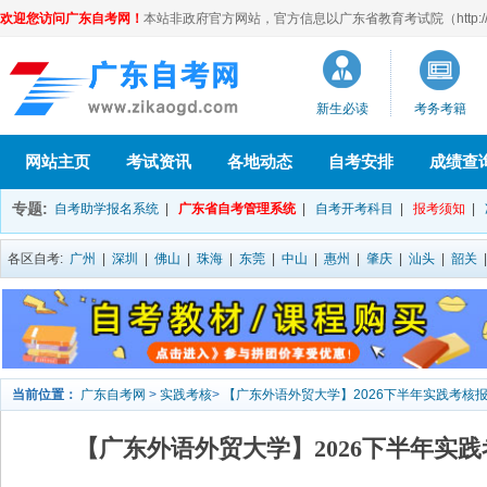
欢迎您访问广东自考网！
本站非政府官方网站，官方信息以广东省教育考试院（http://eea
新生必读
考务考籍
网站主页
考试资讯
各地动态
自考安排
成绩查
专题:
自考助学报名系统
|
广东省自考管理系统
|
自考开考科目
|
报考须知
|
各区自考:
广州
|
深圳
|
佛山
|
珠海
|
东莞
|
中山
|
惠州
|
肇庆
|
汕头
|
韶关
当前位置：
广东自考网
>
实践考核
>
【广东外语外贸大学】2026下半年实践考核
【广东外语外贸大学】2026下半年实