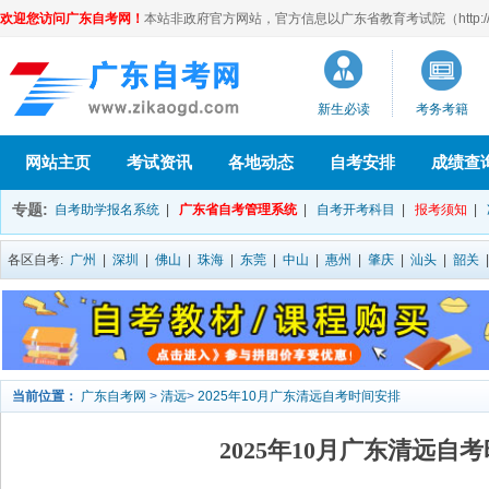
欢迎您访问广东自考网！
本站非政府官方网站，官方信息以广东省教育考试院（http://eea
新生必读
考务考籍
网站主页
考试资讯
各地动态
自考安排
成绩查
专题:
自考助学报名系统
|
广东省自考管理系统
|
自考开考科目
|
报考须知
|
各区自考:
广州
|
深圳
|
佛山
|
珠海
|
东莞
|
中山
|
惠州
|
肇庆
|
汕头
|
韶关
当前位置：
广东自考网
>
清远
>
2025年10月广东清远自考时间安排
2025年10月广东清远自