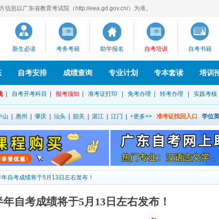
以广东省教育考试院（http://eea.gd.gov.cn/）为准。
新生必读
考务考籍
助学报名
自考培训
自考书籍
态
自考安排
成绩查询
专业计划
专本套读
培训
统
|
自考开考科目
|
报考须知
|
准考证打印
|
免考办理
|
转考办理
|
实践考核
中山
|
惠州
|
肇庆
|
汕头
|
韶关
|
湛江
|
江门
|
+更多>>
准考证找回入口
学位
上半年自考成绩将于5月13日左右发布！
上半年自考成绩将于5月13日左右发布！