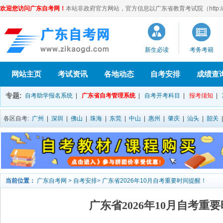
欢迎您访问广东自考网！
本站非政府官方网站，官方信息以广东省教育考试院（http://eea
新生必读
考务考籍
网站主页
考试资讯
各地动态
自考安排
成绩查
专题:
自考助学报名系统
|
广东省自考管理系统
|
自考开考科目
|
报考须知
|
各区自考:
广州
|
深圳
|
佛山
|
珠海
|
东莞
|
中山
|
惠州
|
肇庆
|
汕头
|
韶关
当前位置：
广东自考网
>
自考安排
>
广东省2026年10月自考重要时间提醒！
广东省2026年10月自考重