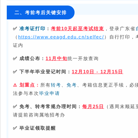
二、考前考后关键安排
✅
准考证打印
：
考前10天起至考试结束
，登录广东省
（
https://www.eeagd.edu.cn/selfec/
）自行打印，
证内
✅
成绩公布：
11月中旬
统一开放查询
✅
下半年毕业登记时间：
12月10日 - 12月15日
划重点：
所有
转考
、
免考
、考籍信息更正手续，必
⚠️
法参与本次
毕业申请
✅
免考、转考常规办理时间：
每月25日
（遇周末顺延
请提前咨询属地招考办
✅ 毕业证领取提醒