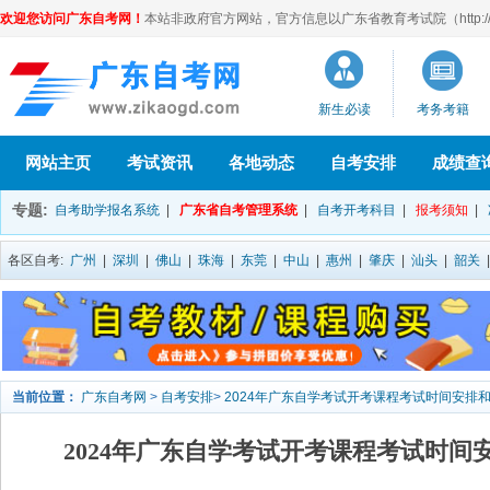
欢迎您访问广东自考网！
本站非政府官方网站，官方信息以广东省教育考试院（http://eea
新生必读
考务考籍
网站主页
考试资讯
各地动态
自考安排
成绩查
专题:
自考助学报名系统
|
广东省自考管理系统
|
自考开考科目
|
报考须知
|
各区自考:
广州
|
深圳
|
佛山
|
珠海
|
东莞
|
中山
|
惠州
|
肇庆
|
汕头
|
韶关
当前位置：
广东自考网
>
自考安排
>
2024年广东自学考试开考课程考试时间安排
2024年广东自学考试开考课程考试时