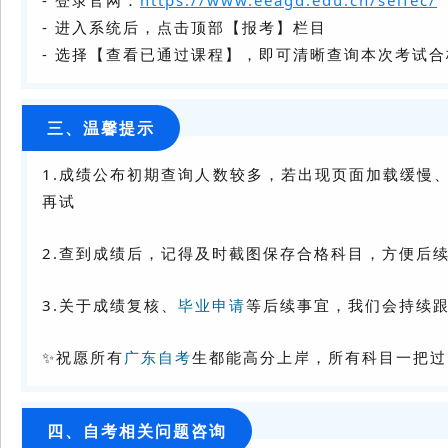
- 登录官网：
https://www.eeagd.edu.cn/selfec/
- 进入系统后，点击顶部【报考】栏目
- 选择【查看已通过课程】，即可清晰查询本次考试
三、温馨提示
1.成绩公布初期查询人数较多，若出现页面加载缓慢
再试
2.查到成绩后，记得及时截图保存合格科目，方便后
3.关于成绩复核、
毕业申请
等后续事宜，我们会持续
✨祝愿所有
广东自考
生都能高分上岸，所有科目一把过
四、自考相关问题咨询