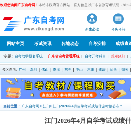
欢迎您访问广东自考网！
本站非政府官方网站，官方信息以广东省教育考试院（http://eea
新生必读
考务考籍
网站主页
考试资讯
各地动态
自考安排
成绩查
专题:
自考助学报名系统
|
广东省自考管理系统
|
自考开考科目
|
报考须知
|
各区自考:
广州
|
深圳
|
佛山
|
珠海
|
东莞
|
中山
|
惠州
|
肇庆
|
汕头
|
韶关
当前位置：
广东自考网
>
江门
>
江门2026年4月自学考试成绩什么时候公布？
江门2026年4月自学考试成绩