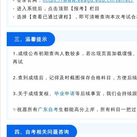
- 登录官网：
https://www.eeagd.edu.cn/selfec/
- 进入系统后，点击顶部【报考】栏目
- 选择【查看已通过课程】，即可清晰查询本次考试
三、温馨提示
1.成绩公布初期查询人数较多，若出现页面加载缓慢
再试
2.查到成绩后，记得及时截图保存合格科目，方便后
3.关于成绩复核、
毕业申请
等后续事宜，我们会持续
✨祝愿所有
广东自考
生都能高分上岸，所有科目一把过
四、自考相关问题咨询