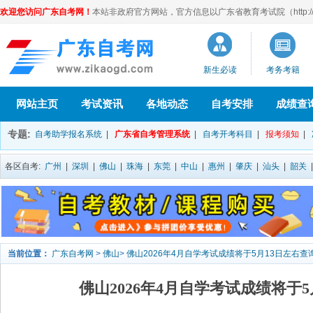
欢迎您访问广东自考网！
本站非政府官方网站，官方信息以广东省教育考试院（http://eea
新生必读
考务考籍
网站主页
考试资讯
各地动态
自考安排
成绩查
专题:
自考助学报名系统
|
广东省自考管理系统
|
自考开考科目
|
报考须知
|
各区自考:
广州
|
深圳
|
佛山
|
珠海
|
东莞
|
中山
|
惠州
|
肇庆
|
汕头
|
韶关
当前位置：
广东自考网
>
佛山
>
佛山2026年4月自学考试成绩将于5月13日左右查
佛山2026年4月自学考试成绩将于