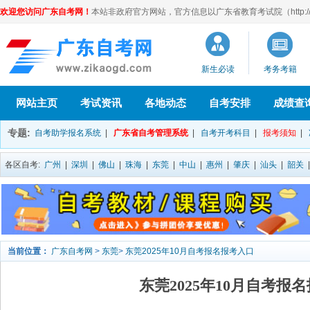
欢迎您访问广东自考网！
本站非政府官方网站，官方信息以广东省教育考试院（http://eea
新生必读
考务考籍
网站主页
考试资讯
各地动态
自考安排
成绩查
专题:
自考助学报名系统
|
广东省自考管理系统
|
自考开考科目
|
报考须知
|
各区自考:
广州
|
深圳
|
佛山
|
珠海
|
东莞
|
中山
|
惠州
|
肇庆
|
汕头
|
韶关
当前位置：
广东自考网
>
东莞
>
东莞2025年10月自考报名报考入口
东莞2025年10月自考报