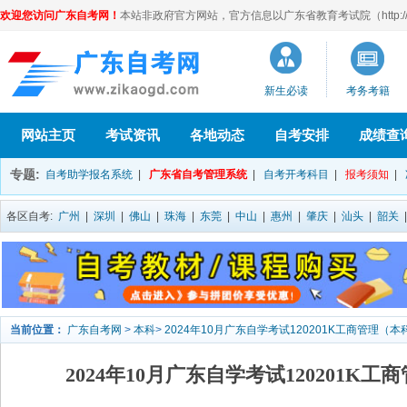
欢迎您访问广东自考网！
本站非政府官方网站，官方信息以广东省教育考试院（http://eea
新生必读
考务考籍
网站主页
考试资讯
各地动态
自考安排
成绩查
专题:
自考助学报名系统
|
广东省自考管理系统
|
自考开考科目
|
报考须知
|
各区自考:
广州
|
深圳
|
佛山
|
珠海
|
东莞
|
中山
|
惠州
|
肇庆
|
汕头
|
韶关
当前位置：
广东自考网
>
本科
>
2024年10月广东自学考试120201K工商管理（
2024年10月广东自学考试120201K