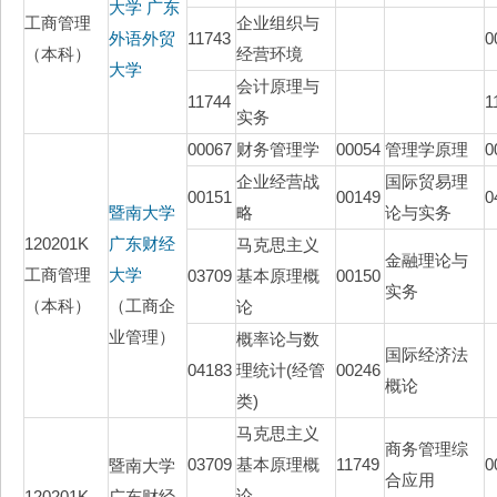
大学
广东
工商管理
企业组织与
外语外贸
11743
0
（本科）
经营环境
大学
会计原理与
11744
1
实务
00067
财务管理学
00054
管理学原理
0
企业经营战
国际贸易理
00151
00149
0
暨南大学
略
论与实务
120201K
广东财经
马克思主义
金融理论与
工商管理
大学
03709
基本原理概
00150
实务
（本科）
（工商企
论
业管理）
概率论与数
国际经济法
04183
理统计(经管
00246
概论
类)
马克思主义
商务管理综
03709
基本原理概
11749
0
暨南大学
合应用
论
120201K
广东财经