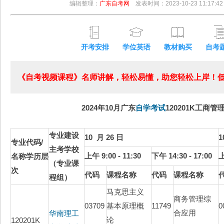
编辑整理：
广东自考网
发表时间：2023-10-23 11:17:42
开考安排
学位英语
教材购买
自考
《自考视频课程》名师讲解，轻松易懂，助您轻松上岸！低至
2024年10月广东
自学考试
120201K工商
专业建设
10 月 26 日
1
专业代码/
主考学校
上午 9:00 - 11:30
下午 14:30 - 17:00
上
名称学历层
（专业课
次
代码
课程名称
代码
课程名称
程组）
马克思主义
商务管理综
03709
基本原理概
11749
0
合应用
华南理工
论
120201K