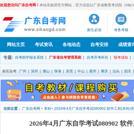
欢迎您访问广东自考网！
本站非政府官方网站，官方信息以广东省教育考试院（http://eea
新生必读
考务考籍
网站主页
考试资讯
各地动态
自考安排
成绩查
专题:
自考助学报名系统
|
广东省自考管理系统
|
自考开考科目
|
报考须知
|
各区自考:
广州
|
深圳
|
佛山
|
珠海
|
东莞
|
中山
|
惠州
|
肇庆
|
汕头
|
韶关
当前位置：
广东自考网
>
本科
>
2026年4月广东自学考试080902 软件工程(本科)
2026年4月广东自学考试080902 