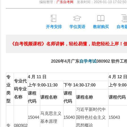
编辑整理：
广东自考网
发表时间：2026-01-10 17:02:50
开考安排
学位英语
教材购买
自考
《自考视频课程》名师讲解，轻松易懂，助您轻松上岸！低至
2026年4月广东
自学考试
080902 软件工
4 月 11 日
4 月 12 
专
专业代
业
上午 9:00-11:30
下午 14:30-17:00
上午 9:00-
码专业
类
课程
课程
名称
课程名称
课程名称
课程代码
型
代码
代码
习近平新时代中
马克思主义
15044
15040
国特色社会主义
15043
基本原理
思想概论
专
080902