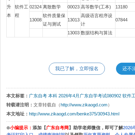
升
软件工
02324
离散数学
00023
高等数学(工本)
13180
本
程
软件质量保
高级语言程序设
13008
13013
07844
证与测试
计
13003
数据结构与算法
我已了解，立即报名
还不
本文标签：
广东自考
本科
2026年4月广东自学考试080902 软
转载请注明：
文章转载自（
http://www.zikaogd.com
）
本文地址：
http://www.zikaogd.com/benke375/30943.html
⊙
小编提示：
添加【
广东自考网
】助学老师微信，即可了解
202
考证打印入口
、
成绩查询时间
以及领取
历年真题资料
、
个人专属